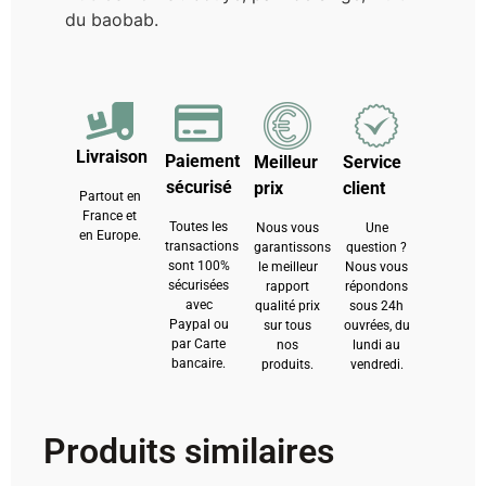
du baobab.
Livraison
Paiement
Meilleur
Service
sécurisé
prix
client
Partout en
France et
Toutes les
Nous vous
Une
en Europe.
transactions
garantissons
question ?
sont 100%
le meilleur
Nous vous
sécurisées
rapport
répondons
avec
qualité prix
sous 24h
Paypal ou
sur tous
ouvrées, du
par Carte
nos
lundi au
bancaire.
produits.
vendredi.
Produits similaires