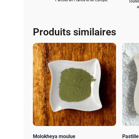
Toutes
a
Produits similaires
Molokheya moulue
Pastil