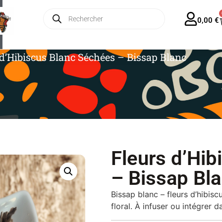
ratuite en France dès 35€ – Forfait Europe 13€
0,00
€
 d’Hibiscus Blanc Séchées – Bissap Blanc
Fleurs d’Hi
– Bissap Bl
Bissap blanc – fleurs d’hibis
floral. À infuser ou intégrer 