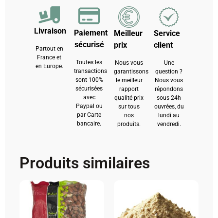
Livraison
Paiement
Meilleur
Service
sécurisé
prix
client
Partout en
France et
Toutes les
Nous vous
Une
en Europe.
transactions
garantissons
question ?
sont 100%
le meilleur
Nous vous
sécurisées
rapport
répondons
avec
qualité prix
sous 24h
Paypal ou
sur tous
ouvrées, du
par Carte
nos
lundi au
bancaire.
produits.
vendredi.
Produits similaires