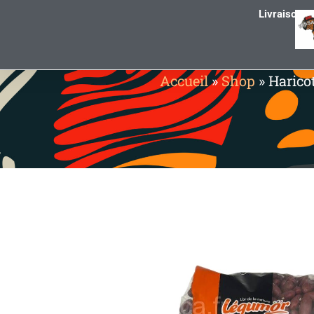
Livraison g
Accueil
»
Shop
»
Harico