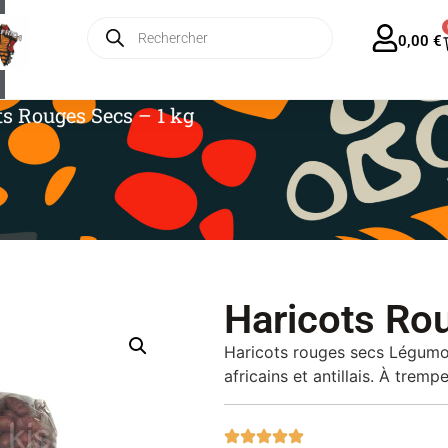
ratuite en France dès 35€ – Forfait Europe 13€
0,00
€
ts Rouges Secs – 1 kg
Haricots Ro
Haricots rouges secs Légumor 
africains et antillais. À tremp