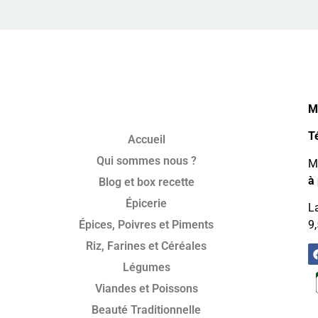
M
T
Accueil
Qui sommes nous ?
Mo
à 
Blog et box recette
Épicerie
La
Épices, Poivres et Piments
9,
Riz, Farines et Céréales
Légumes
Viandes et Poissons
Beauté Traditionnelle