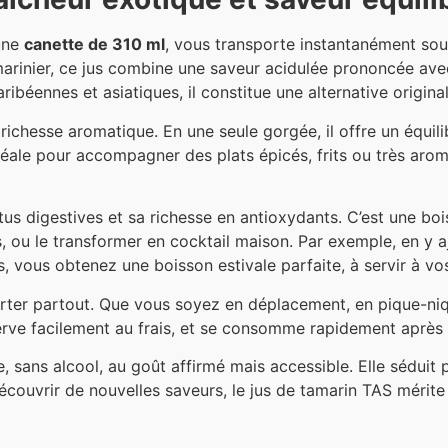
 une
canette de 310 ml
, vous transporte instantanément sou
amarinier, ce jus combine une saveur acidulée prononcée ave
ibéennes et asiatiques, il constitue une alternative origina
 richesse aromatique. En une seule gorgée, il offre un équili
déale pour accompagner des plats épicés, frits ou très aroma
us digestives et sa richesse en antioxydants. C’est une boisso
 ou le transformer en cocktail maison. Par exemple, en y aj
, vous obtenez une boisson estivale parfaite, à servir à vos
ter partout. Que vous soyez en déplacement, en pique-niqu
erve facilement au frais, et se consomme rapidement après
 sans alcool, au goût affirmé mais accessible. Elle séduit 
ouvrir de nouvelles saveurs, le jus de tamarin TAS mérite 