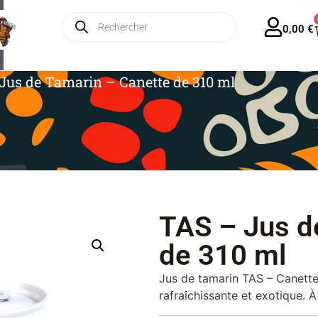
ratuite en France dès 35€ – Forfait Europe 13€
0,00
€
Jus de Tamarin – Canette de 310 ml
TAS – Jus d
de 310 ml
Jus de tamarin TAS – Canette
rafraîchissante et exotique. 