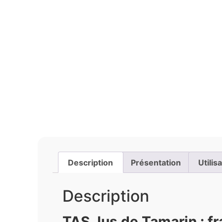
Description
Présentation
Utilis
Description
TAS Jus de Tamarin : fr