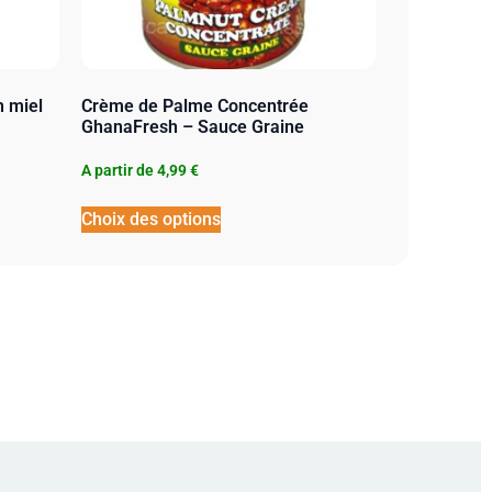
n miel
Crème de Palme Concentrée
GhanaFresh – Sauce Graine
A partir de
4,99
€
Choix des options