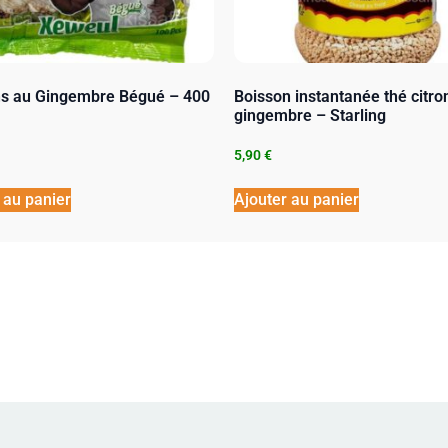
s au Gingembre Bégué – 400
Boisson instantanée thé citro
gingembre – Starling
5,90
€
 au panier
Ajouter au panier