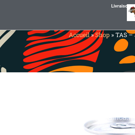
Livraison g
Accueil
»
Shop
»
TAS – 