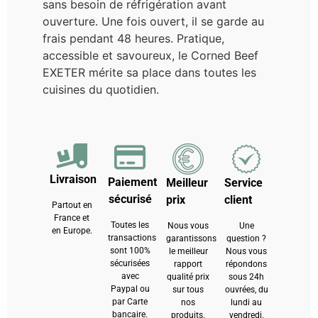
sans besoin de réfrigération avant
ouverture. Une fois ouvert, il se garde au
frais pendant 48 heures. Pratique,
accessible et savoureux, le Corned Beef
EXETER mérite sa place dans toutes les
cuisines du quotidien.
Livraison
Paiement
Meilleur
Service
sécurisé
prix
client
Partout en
France et
Toutes les
Nous vous
Une
en Europe.
transactions
garantissons
question ?
sont 100%
le meilleur
Nous vous
sécurisées
rapport
répondons
avec
qualité prix
sous 24h
Paypal ou
sur tous
ouvrées, du
par Carte
nos
lundi au
bancaire.
produits.
vendredi.