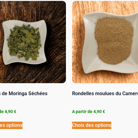
es de Moringa Séchées
Rondelles moulues du Camer
 de
4,90
€
A partir de
4,90
€
es options
Choix des options