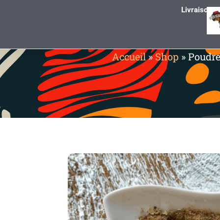
Livraison g
Accueil
»
Shop
»
Poudre