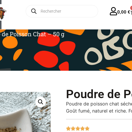
ratuite en France dès 35€ – Forfait Europe 13€
0,00
€
 de Poisson Chat – 50 g
Poudre de P
Poudre de poisson chat séché,
Goût fumé, naturel et riche. 