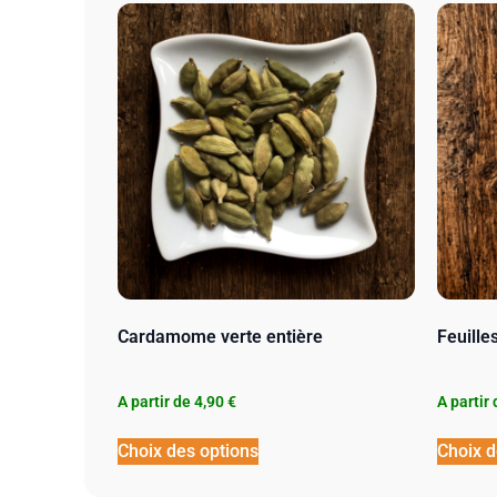
Cardamome verte entière
Feuill
A partir de
4,90
€
A partir
Choix des options
Choix d