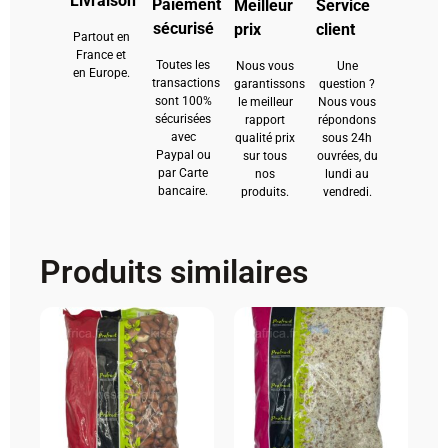
Livraison
Paiement
Meilleur
Service
sécurisé
prix
client
Partout en
France et
Toutes les
Nous vous
Une
en Europe.
transactions
garantissons
question ?
sont 100%
le meilleur
Nous vous
sécurisées
rapport
répondons
avec
qualité prix
sous 24h
Paypal ou
sur tous
ouvrées, du
par Carte
nos
lundi au
bancaire.
produits.
vendredi.
Produits similaires