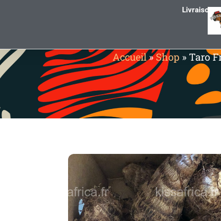
Livraison g
Accueil
»
Shop
»
Taro F