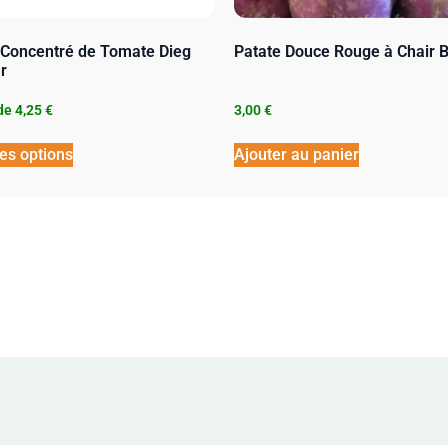
 Concentré de Tomate Dieg
Patate Douce Rouge à Chair 
r
 de
4,25
€
3,00
€
es options
Ajouter au panier