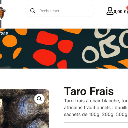
ratuite en France dès 35€ – Forfait Europe 13€
0,00
€
rais
Taro Frais
Taro frais à chair blanche, fo
africains traditionnels : bouil
sachets de 100g, 200g, 500g 