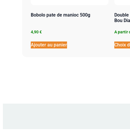
Bobolo pate de manioc 500g
Double
Bou Dia
4,90
€
A partir
Ajouter au panier
Choix d