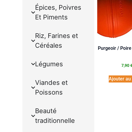
Épices, Poivres
Et Piments
Riz, Farines et
Céréales
Purgeoir / Poir
Légumes
7,90
Ajouter au
Viandes et
Poissons
Beauté
traditionnelle