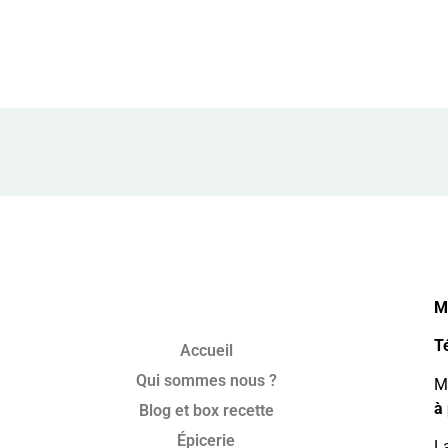
M
T
Accueil
Qui sommes nous ?
Mo
à 
Blog et box recette
Épicerie
La