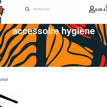
ratuite en France dès 35€ – Forfait Europe 13€
0,00
€
accessoire hygiène
ultat