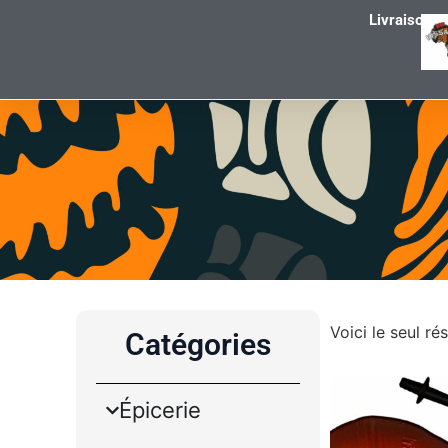
Livraison g
Voici le seul rés
Catégories
Épicerie