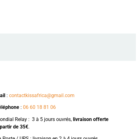
ail
:
contactkissafrica@gmail.com
éléphone
:
06 60 18 81 06
ndial Relay : 3 à 5 jours ouvrés,
livraison
offerte
partir de 35€
.
 Poste / UPS : livraison en 2 à 4 jours ouvrés,