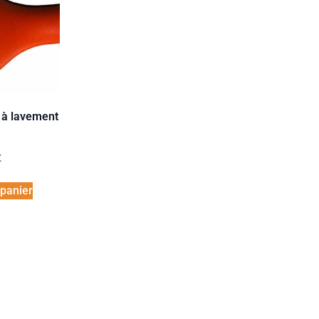
e à lavement
€
 panier